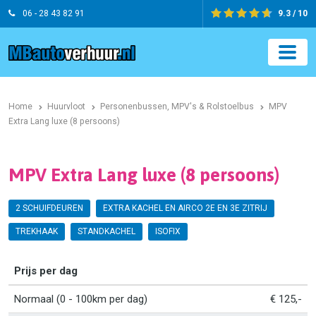
06 - 28 43 82 91
9.3 / 10
Home
Huurvloot
Personenbussen, MPV's & Rolstoelbus
MPV
Extra Lang luxe (8 persoons)
MPV Extra Lang luxe (8 persoons)
2 SCHUIFDEUREN
EXTRA KACHEL EN AIRCO 2E EN 3E ZITRIJ
TREKHAAK
STANDKACHEL
ISOFIX
Prijs per dag
Normaal (0 - 100km per dag)
€ 125,-